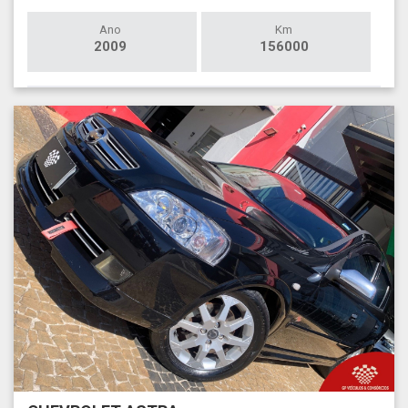
Ano
Km
2009
156000