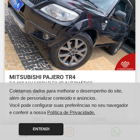
MITSUBISHI PAJERO TR4
2.0 4X2 16V 140CV FLEX 4P AUTOMÁTICO
Coletamos dados para melhorar o desempenho do site,
59.990,00
R$
além de personalizar conteúdo e anúncios.
Você pode configurar suas preferências no seu navegador
e conferir a nossa
Política de Privacidade.
Ano
Km
2013
133000
ENTENDI