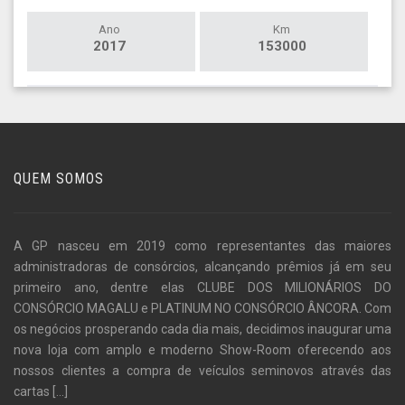
Ano
Km
2017
153000
QUEM SOMOS
A GP nasceu em 2019 como representantes das maiores
administradoras de consórcios, alcançando prêmios já em seu
primeiro ano, dentre elas CLUBE DOS MILIONÁRIOS DO
CONSÓRCIO MAGALU e PLATINUM NO CONSÓRCIO ÂNCORA. Com
os negócios prosperando cada dia mais, decidimos inaugurar uma
nova loja com amplo e moderno Show-Room oferecendo aos
nossos clientes a compra de veículos seminovos através das
cartas
[...]